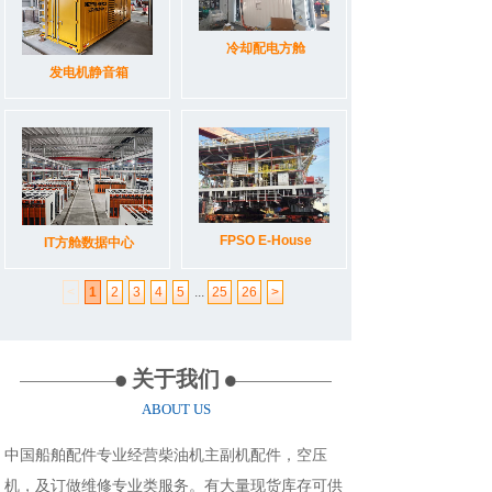
冷却配电方舱
发电机静音箱
FPSO E-House
IT方舱数据中心
<
1
2
3
4
5
...
25
26
>
关于我们
ABOUT US
中国
船舶配件
专业经营柴油机主副机配件，空压
机，及订做维修专业类服务。有大量现货库存可供